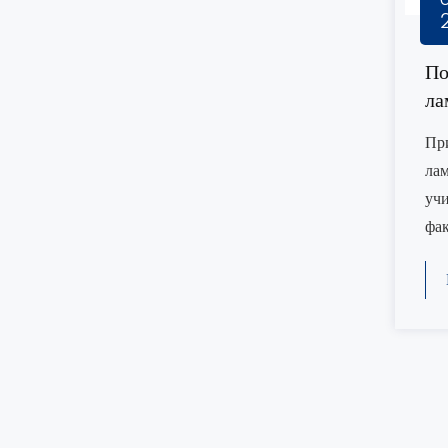
По
ла
Пр
лам
учи
фак