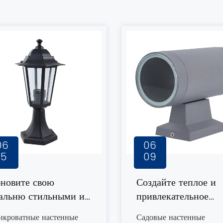
06
06
15
09
новите свою
Создайте теплое и
альню стильными и
привлекательное
нкциональными
пространство на
икроватные настенные
Садовые настенные