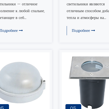
икроватными
открытом воздухе с
етильники — отличное
светильники являются
стенными
садовыми настенн
олнение к любой спальне,
отличным способом доб
етильниками
светильниками
етающее в себ...
тепла и атмосферы на...
Подробнее
Подробнее
05
05