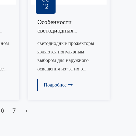
12
Особенности
светодиодных
и
прожекторов
вном
светодиодные прожекторы
являются популярным
выбором для наружного
...
освещения из-за их э...
Подробнее
6
7
›