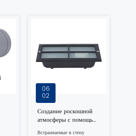
06
02
Создание роскошной
атмосферы с помощью
встроенных в стену
Встраиваемые в стену