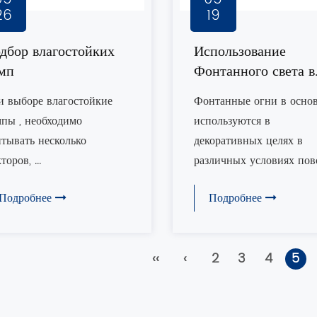
26
19
дбор влагостойких
Использование
мп
Фонтанного света в
повседневной жизн
и выборе влагостойкие
Фонтанные огни в осно
пы , необходимо
используются в
тывать несколько
декоративных целях в
торов, ...
различных условиях повсе
Подробнее
Подробнее
‹‹
‹
2
3
4
5