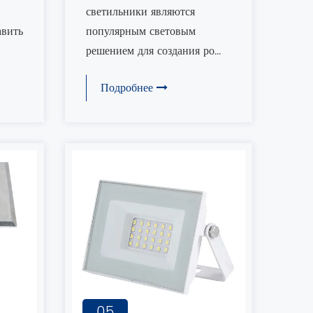
светильников
светильники являются
ыми
авить
популярным световым
решением для создания ро...
Подробнее
05