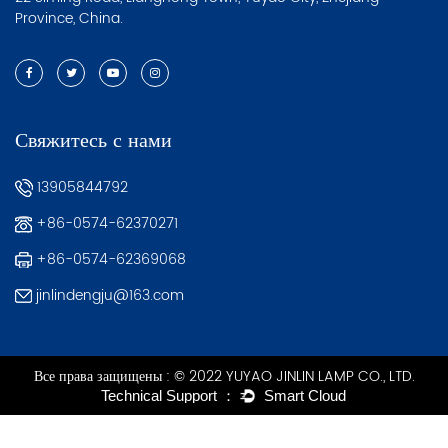
Province, China.
Свяжитесь с нами
13905844792
+86-0574-62370271
+86-0574-62369068
jinlindengju@163.com
Все права защищены : © 2022 YUYAO JINLIN LAMP CO., LTD.