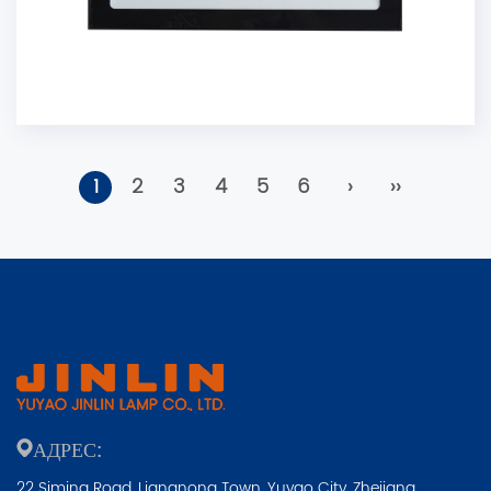
1
2
3
4
5
6
›
››
АДРЕС:
22 Siming Road, Liangnong Town, Yuyao City, Zhejiang