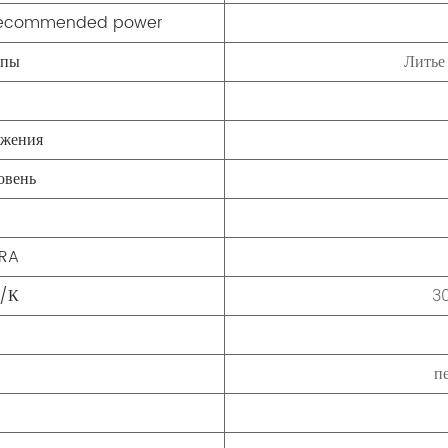
}/recommended power
мпы
Литье
яжения
овень
/RA
а/К
3
п