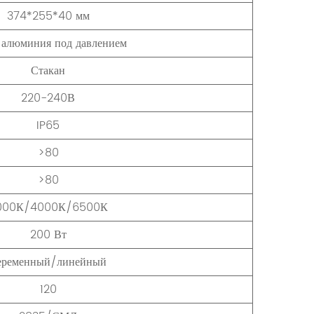
374*255*40 мм
 алюминия под давлением
Стакан
220-240В
IP65
>80
>80
000К/4000К/6500К
200 Вт
еременный/линейный
120