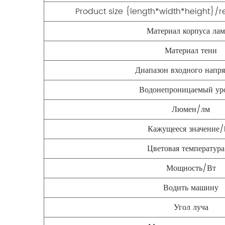
Product size {length*width*height
Материал корпуса ла
Материал тени
Диапазон входного напр
Водонепроницаемый ур
Люмен/лм
Кажущееся значение
Цветовая температур
Мощность/Вт
Водить машину
Угол луча