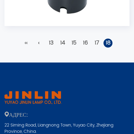
‹‹
‹
13
14
15
16
17
18
АДРЕС:
22 Siming Road, Liangnong Town, Yuyao City, Zhejiang
Province, China.