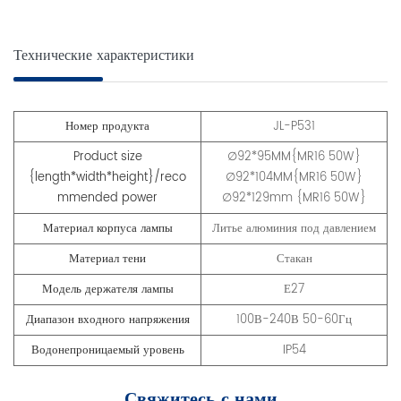
Технические характеристики
Номер продукта
JL-P531
Product size
∅92*95MM{MR16 50W}
{length*width*height}/reco
∅92*104MM{MR16 50W}
mmended power
∅92*129mm {MR16 50W}
Материал корпуса лампы
Литье алюминия под давлением
Материал тени
Стакан
Модель держателя лампы
Е27
Диапазон входного напряжения
100В-240В 50-60Гц
Водонепроницаемый уровень
IP54
Свяжитесь с нами