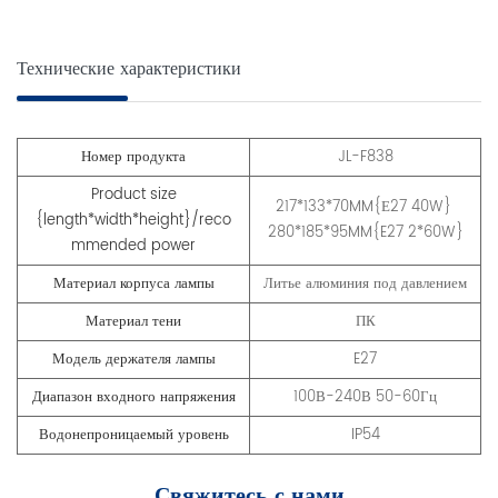
Технические характеристики
Номер продукта
JL-F838
Product size
217*133*70MM{Е27 40W}
{length*width*height}/reco
280*185*95MM{E27 2*60W}
mmended power
Материал корпуса лампы
Литье алюминия под давлением
Материал тени
ПК
Модель держателя лампы
E27
Диапазон входного напряжения
100В-240В 50-60Гц
Водонепроницаемый уровень
IP54
Свяжитесь с нами