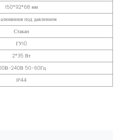
150*92*68 мм
 алюминия под давлением
Стакан
ГУ10
2*35 Вт
00В-240В 50-60Гц
IP44