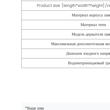
Product size {length*width*height
Материал корпуса ла
Материал тени
Модель держателя ла
Максимальная дополнительная м
Диапазон входного напр
Водонепроницаемый ур