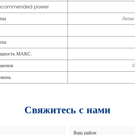
}/recommended power
мпы
Литье
мпы
ощность МАКС.
яжения
1
овень
Свяжитесь с нами