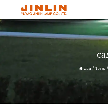
са
Дом
/
Товар