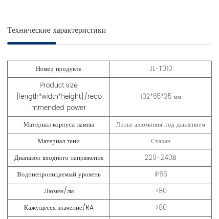
Технические характеристики
Номер продукта
JL-T010
Product size
{length*width*height}/reco
102*65*35 мм
mmended power
Материал корпуса лампы
Литье алюминия под давлением
Материал тени
Стакан
Диапазон входного напряжения
220-240В
Водонепроницаемый уровень
IP65
Люмен/лм
>80
Кажущееся значение/RA
>80