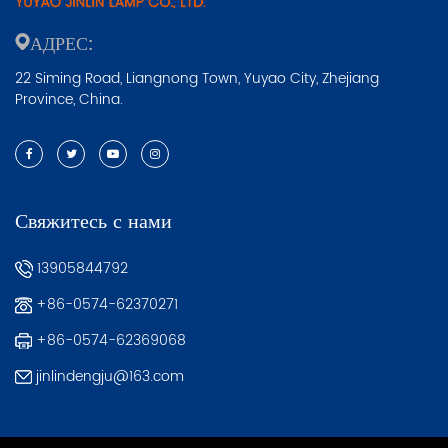
АДРЕС:
22 Siming Road, Liangnong Town, Yuyao City, Zhejiang
Province, China.
Свяжитесь с нами
13905844792
+86-0574-62370271
+86-0574-62369068
jinlindengju@163.com