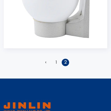
‹
1
2