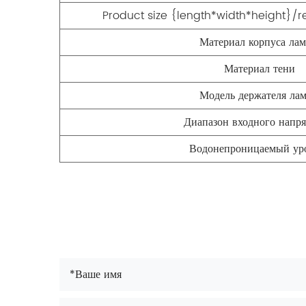
Product size {length*width*height
Материал корпуса ла
Материал тени
Модель держателя ла
Диапазон входного напр
Водонепроницаемый ур