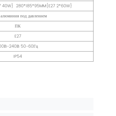
7 40W} 280*185*95MM{E27 2*60W}
 алюминия под давлением
ПК
E27
00В-240В 50-60Гц
IP54