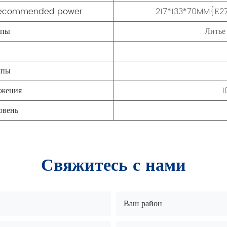
}/recommended power
217*133*70MM{Е2
мпы
Литье
мпы
яжения
1
овень
Свяжитесь с нами