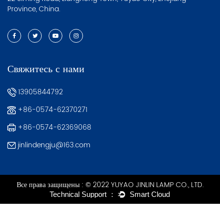
Province, China.
Свяжитесь с нами
13905844792
+86-0574-62370271
+86-0574-62369068
jinlindengju@163.com
Все права защищены : © 2022 YUYAO JINLIN LAMP CO., LTD.