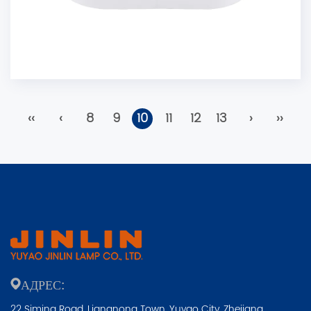
‹‹
‹
8
9
10
11
12
13
›
››
АДРЕС:
22 Siming Road, Liangnong Town, Yuyao City, Zhejiang