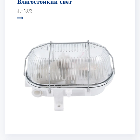
Влагостойкий свет
JL-F873