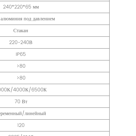
240*220*65 мм
 алюминия под давлением
Стакан
220-240В
IP65
>80
>80
000К/4000К/6500К
70 Вт
еременный/линейный
120