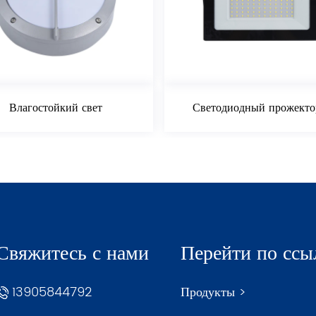
т
Светодиодный прожектор 70 Вт
Свяжитесь с нами
Перейти по ссы
13905844792
Продукты >