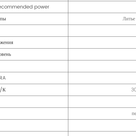
}/recommended power
мпы
Литье
яжения
овень
/RA
а/К
3
п