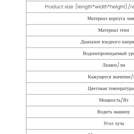
Product size {length*width*height
Материал корпуса ла
Материал тени
Диапазон входного напр
Водонепроницаемый ур
Люмен/лм
Кажущееся значение
Цветовая температур
Мощность/Вт
Водить машину
Угол луча